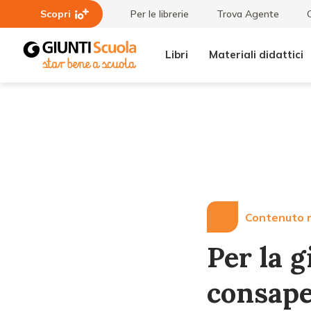
Scopri
Per le librerie
Trova Agente
Libri
Materiali didattici
Lezioni
Per la giornata
e
mondiale della
Articoli
consapevolezza
dell'autismo
Contenuto r
Per la 
consape