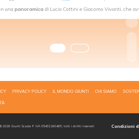
on una
panoramica
di Lucio Cottini e Giacomo Vivanti, che av
ICY
PRIVACY POLICY
IL MONDO GIUNTI
CHI SIAMO
SOSTEN
TÀ
Condizioni d
 ©
2026
Giunti Scuola P. IVA 05492160485, tutti i diritti riservati