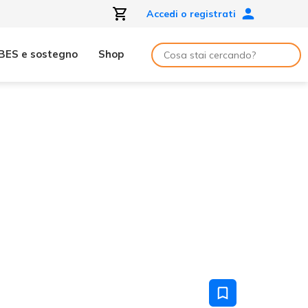
Accedi o registrati
BES e sostegno
Shop