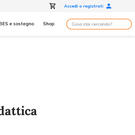
Accedi o registrati
BES e sostegno
Shop
dattica