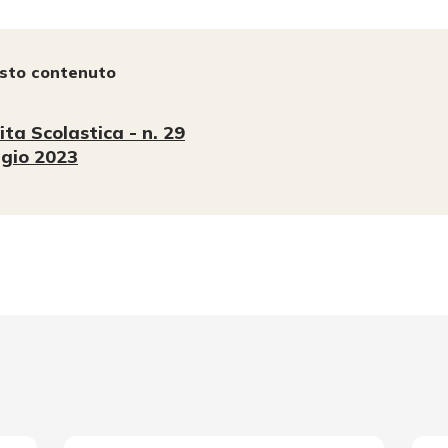
esto contenuto
ita Scolastica - n. 29
gio 2023