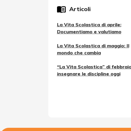
Articoli
La Vita Scolastica di aprile:
Documentiamo e valutiamo
La Vita Scolastica di maggio: Il
mondo che cambia
“La Vita Scolastica” di febbraio
insegnare le discipline oggi