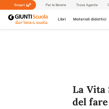
Scopri
Per le librerie
Trova Agente
Libri
Materiali didattici
Lezioni
La Vita
e
Scolastica
Articoli
di
maggio:
didattica
del fare
La Vita 
del fare