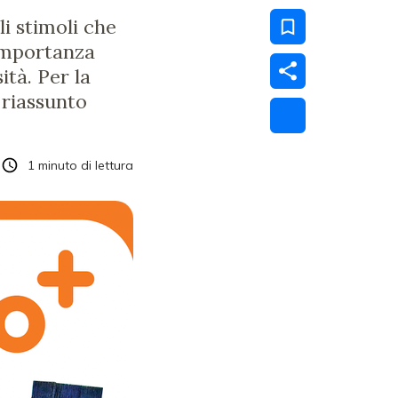
li stimoli che
’importanza
ità. Per la
 riassunto
1
minuto di lettura