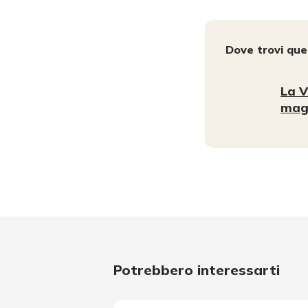
Dove trovi qu
La V
mag
Potrebbero interessarti