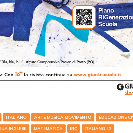
ITALIANO
ARTE MUSICA MOVIMENTO
EDUCAZIONE CI
GUA INGLESE
MATEMATICA
IRC
ITALIANO L2