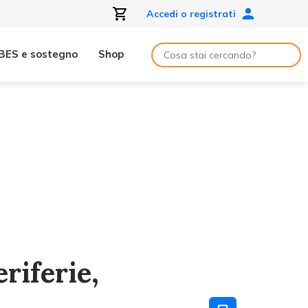
Accedi o registrati
BES e sostegno
Shop
riferie,