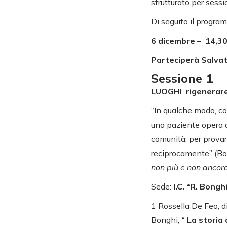
strutturato per sessi
Di seguito il progr
6 dicembre – 14,30 
Parteciperà Salvat
Sessione 1
LUOGHI rigenerare g
“In qualche modo, co
una paziente opera 
comunità, per provare
reciprocamente” (Bo
non più e non anco
Sede:
I.C. “R. Bongh
1 Rossella De Feo, di
Bonghi,
“ La storia