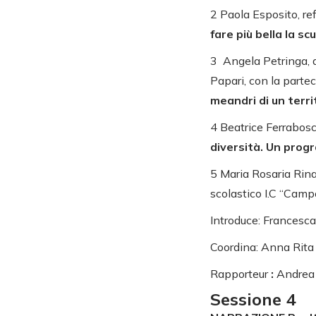
2 Paola Esposito, r
fare più bella la sc
3 Angela Petringa, di
Papari, con la parte
meandri di un terri
4 Beatrice Ferrabos
diversità. Un prog
5 Maria Rosaria Rina
scolastico I.C “Campo
Introduce: Francesca
Coordina: Anna Rita Q
Rapporteur
:
Andrea 
Sessione 4