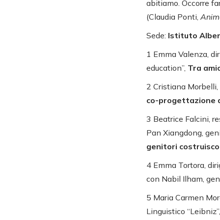
abitiamo. Occorre fa
(Claudia Ponti,
Anim
Sede:
Istituto Albe
1 Emma Valenza, dirig
education”,
Tra amic
2 Cristiana Morbelli
co-progettazione de
3 Beatrice Falcini, 
Pan Xiangdong, genit
genitori costruisco
4 Emma Tortora, dirig
con Nabil Ilham, geni
5 Maria Carmen Mores
Linguistico “Leibniz