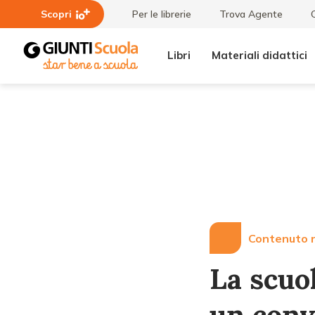
Scopri
Per le librerie
Trova Agente
Libri
Materiali didattici
Lezioni
La scuola
e
interculturale
Articoli
nelle
periferie, un
convegno
Contenuto r
La scuol
un con