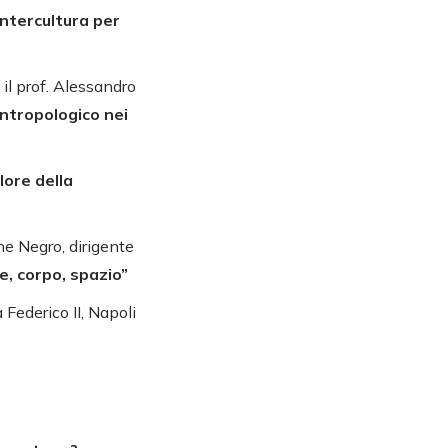
'intercultura per
 il prof. Alessandro
antropologico nei
alore della
ne Negro, dirigente
e, corpo, spazio”
Federico II, Napoli