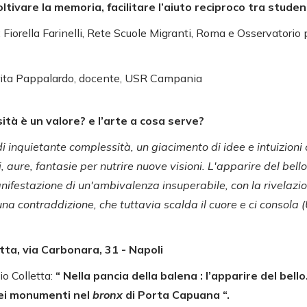
oltivare la memoria, facilitare l’aiuto reciproco tra studen
 Fiorella Farinelli, Rete Scuole Migranti, Roma e Osservatorio 
rita Pappalardo, docente, USR Campania
ità è un valore? e l’arte a cosa serve?
i inquietante complessità, un giacimento di idee e intuizioni c
 aure, fantasie per nutrire nuove visioni. L'apparire del bello
nifestazione di un'ambivalenza insuperabile, con la rivelazi
na contraddizione, che tuttavia scalda il cuore e ci consola 
etta, via Carbonara, 31 - Napoli
io Colletta:
“ Nella pancia della balena : l’apparire del bell
dei monumenti nel
bronx
di Porta Capuana “.