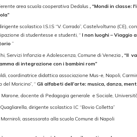
eferente area scuola cooperativa Dedalus
, “Mondi in classe: l
uola”
rigente scolastico I.S.I.S “V. Corrado”, Castelvolturno (CE), con
cipazione di studentesse e studenti, “
I non luoghi – Viaggio 
torio
”
chi, Servizi Infanzia e Adolescenza, Comune di Venezia
, “Il v
ramma di integrazione con i bambini rom”
ldi, coordinatrice didattica associazione Mus-e, Napoli, Carmi
 del Moricino”, “
Gli alfabeti dell’arte: musica, danza, ment
 Marone, docente di Pedagogia generale e Sociale, Università 
uagliarella, dirigente scolastico I.C “Bovio Colletta”
Morniroli, assessorato alla scuola Comune di Napoli