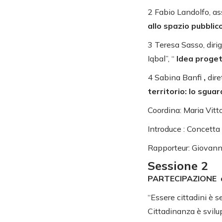
2 Fabio Landolfo, a
allo spazio pubblic
3 Teresa Sasso, diri
Iqbal”, “
Idea proget
4 Sabina Banfi
,
dire
territorio: lo sguar
Coordina: Maria Vitto
Introduce : Concetta 
Rapporteur: Giovanni
Sessione 2
PARTECIPAZIONE alu
“Essere cittadini è
Cittadinanza è svilup