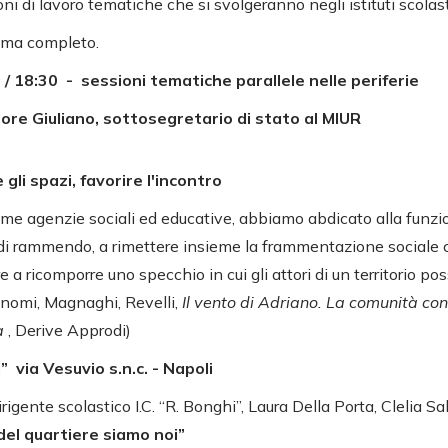
oni di lavoro tematiche che si svolgeranno negli istituti scolasti
amma completo.
/ 18:30 - sessioni tematiche parallele nelle periferie
ore Giuliano, sottosegretario di stato al MIUR
li spazi, favorire l'incontro
me agenzie sociali ed educative, abbiamo abdicato alla funzi
di rammendo, a rimettere insieme la frammentazione sociale
 a ricomporre uno specchio in cui gli attori di un territorio po
nomi, Magnaghi, Revelli,
Il vento di Adriano. La comunità conc
ra
, Derive Approdi)
i” via Vesuvio s.n.c. - Napoli
rigente scolastico I.C. “R. Bonghi”, Laura Della Porta, Clelia Sal
 del quartiere siamo noi”