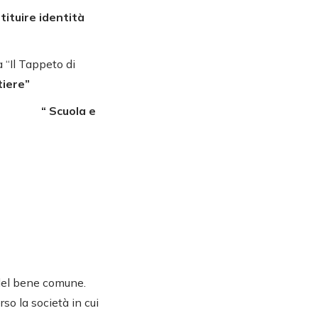
ituire identità
 “Il Tappeto di
tiere”
 “ Scuola e
del bene comune.
so la società in cui