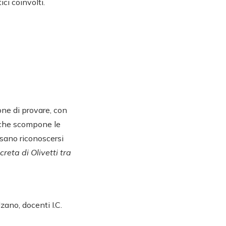
ci coinvolti.
one di provare, con
 che scompone le
ssano riconoscersi
reta di Olivetti tra
zano, docenti I.C.