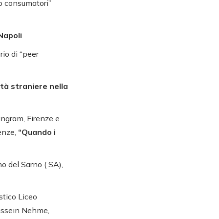
lo consumatori”
Napoli
rio di “peer
ità straniere nella
angram, Firenze e
enze,
“Quando i
no del Sarno ( SA),
stico Liceo
Hussein Nehme,