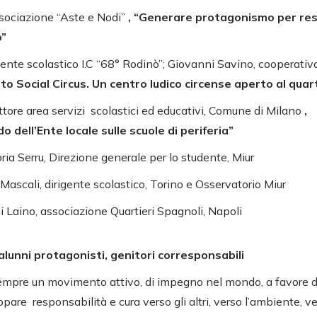
ssociazione “Aste e Nodi”
, “Generare protagonismo per rest
o”
gente scolastico I.C “68° Rodinò”; Giovanni Savino, cooperativa
to Social Circus. Un centro ludico circense aperto al quar
ttore area servizi scolastici ed educativi, Comune di Milano
,
do dell’Ente locale sulle scuole di periferia”
ria Serru, Direzione generale per lo studente, Miur
Mascali, dirigente scolastico, Torino e Osservatorio Miur
 Laino, associazione Quartieri Spagnoli, Napoli
nni protagonisti, genitori corresponsabili
 sempre un movimento attivo, di impegno nel mondo, a favore 
pare responsabilità e cura verso gli altri, verso l’ambiente, ver