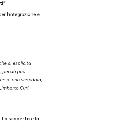
ti”
per l’integrazione e
he si esplicita
, perciò può
one di uno scandalo,
(Umberto Curi,
o. La scoperta e la