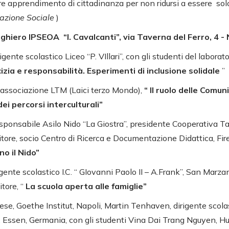
re apprendimento di cittadinanza per non ridursi a essere so
azione Sociale
)
rghiero IPSEOA “I. Cavalcanti”, via Taverna del Ferro, 4 - 
ente scolastico Liceo “P. VIllari”, con gli studenti del laborato
izia e responsabilità. Esperimenti di inclusione solidale
”
, associazione LTM (Laici terzo Mondo),
“
Il ruolo delle Comun
i percorsi interculturali”
responsabile Asilo Nido “La Giostra”, presidente Cooperativa T
ore, socio Centro di Ricerca e Documentazione Didattica, Fir
no il Nido”
ente scolastico I.C. “ GIovanni Paolo II – A.Frank”, San Marza
tore, “
La scuola aperta alle famiglie”
e, Goethe Institut, Napoli, Martin Tenhaven, dirigente scola
”, Essen, Germania, con gli studenti Vina Dai Trang Nguyen, 