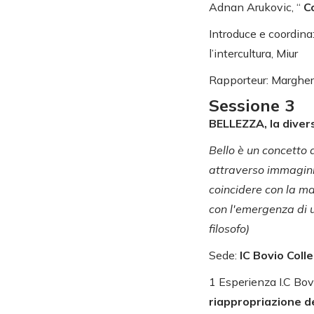
Adnan Arukovic, “
C
Introduce e coordina:
l’intercultura, Miur
Rapporteur: Marghe
Sessione 3
BELLEZZA, la divers
Bello è un concetto d
attraverso immagini,
coincidere con la ma
con l'emergenza di u
filosofo)
Sede:
IC Bovio Coll
1 Esperienza I.C Bov
riappropriazione 