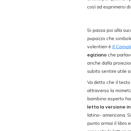
così ad esprimersi d
Si passa poi alla suc
pupazzo che simboleg
volentieri è
Il Camal
egiziano
che parlava
anche dalla proiezion
subito sentire utile 
Va detto che il test
attraverso la mimetiz
bambino esperto ha 
letta la versione 
latino- americana. Si
punto ormai il libro 