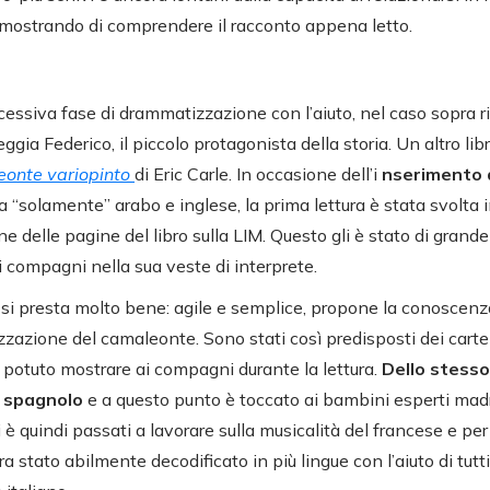
imostrando di comprendere il racconto appena letto.
cessiva fase di drammatizzazione con l’aiuto, nel caso sopra ri
gia Federico, il piccolo protagonista della storia. Un altro li
eonte variopinto
di Eric Carle. In occasione dell’i
nserimento 
 “solamente” arabo e inglese, la prima lettura è stata svolta in
e delle pagine del libro sulla LIM. Questo gli è stato di grande
ai compagni nella sua veste di interprete.
o si presta molto bene: agile e semplice, propone la conoscenza
zazione del camaleonte. Sono stati così predisposti dei cartelli
potuto mostrare ai compagni durante la lettura.
Dello stesso
in spagnolo
e a questo punto è toccato ai bambini esperti madr
 è quindi passati a lavorare sulla musicalità del francese e per
era stato abilmente decodificato in più lingue con l’aiuto di tut