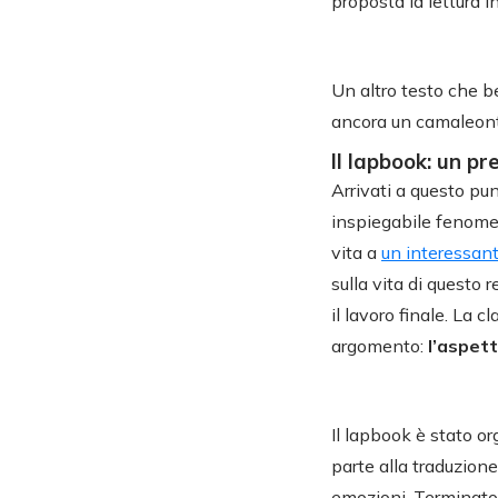
proposta la lettura in
Un altro testo che b
ancora un camaleonte
Il lapbook: un p
Arrivati a questo pun
inspiegabile fenome
vita a
un interessan
sulla vita di questo r
il lavoro finale. La c
argomento:
l’aspett
Il lapbook è stato o
parte alla traduzion
emozioni. Terminato a