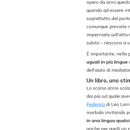
opero da anni quest
quando ad essere int
soprattutto dal punto
comunque previste n
imperniata sull’attiv
subito – riescono a se
È importante, nella p
uguali in più lingue
dell’aiuto di mediat
Un libro, uno sti
Lo scorso anno scolas
dai più sul quale avev
Federico
di Leo Lion
morbido invitando po
in una lingua quals
anche per quelli un p