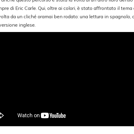
mpre di Eric Carle. Qui, oltre ai colori, è stato affrontato il tema 
lta da un cliché oramai ben rodato: una lettura in spagnolo, a
versione inglese.