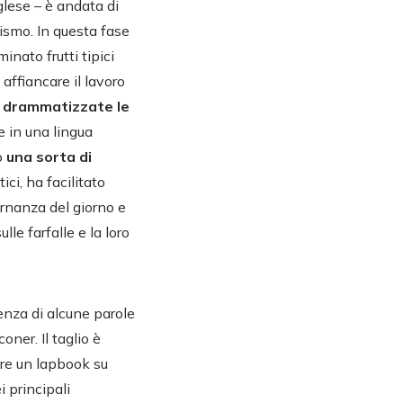
glese – è andata di
uismo. In questa fase
inato frutti tipici
 affiancare il lavoro
e
drammatizzate le
e in una lingua
o
una sorta di
tici, ha facilitato
ternanza del giorno e
le farfalle e la loro
enza di alcune parole
coner. Il taglio è
zare un lapbook su
i principali