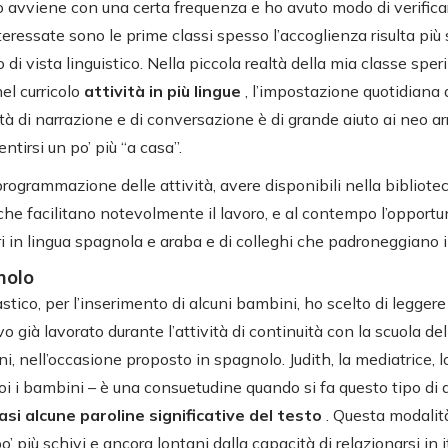
o avviene con una certa frequenza e ho avuto modo di verific
eressate sono le prime classi spesso l’accoglienza risulta più
 di vista linguistico. Nella piccola realtà della mia classe sper
el curricolo
attività in più lingue
, l’impostazione quotidiana 
ità di narrazione e di conversazione è di grande aiuto ai neo ar
ntirsi un po’ più “a casa”.
rogrammazione delle attività, avere disponibili nella bibliotec
che facilitano notevolmente il lavoro, e al contempo l’opportun
ori in lingua spagnola e araba e di colleghi che padroneggiano 
molo
tico, per l’inserimento di alcuni bambini, ho scelto di leggere
o già lavorato durante l’attività di continuità con la scuola dell’
ni, nell’occasione proposto in spagnolo. Judith, la mediatrice, l
i i bambini – è una consuetudine quando si fa questo tipo di a
iasi alcune paroline significative del testo
. Questa modalità
o’ più schivi e ancora lontani dalla capacità di relazionarsi in 