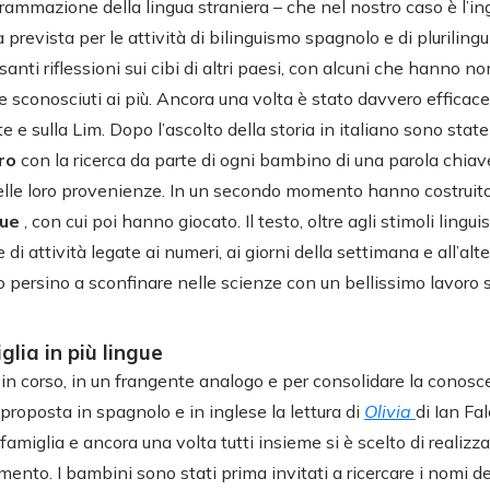
rammazione della lingua straniera – che nel nostro caso è l’in
 prevista per le attività di bilinguismo spagnolo e di pluriling
nti riflessioni sui cibi di altri paesi, con alcuni che hanno nom
ine sconosciuti ai più. Ancora una volta è stato davvero efficace
rete e sulla Lim. Dopo l’ascolto della storia in italiano sono stat
bro
con la ricerca da parte di ogni bambino di una parola chiav
elle loro provenienze. In un secondo momento hanno costruit
gue
, con cui poi hanno giocato. Il testo, oltre agli stimoli linguis
 di attività legate ai numeri, ai giorni della settimana e all’al
o persino a sconfinare nelle scienze con un bellissimo lavoro sul
glia in più lingue
 in corso, in un frangente analogo e per consolidare la conosc
a proposta in spagnolo e in inglese la lettura di
Olivia
di Ian Fal
 famiglia e ancora una volta tutti insieme si è scelto di realiz
ento. I bambini sono stati prima invitati a ricercare i nomi de