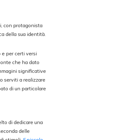
i, con protagonista
a della sua identità.
 e per certi versi
eonte che ha dato
mmagini significative
o serviti a realizzare
pato di un particolare
lto di dedicare una
 seconda delle
di stimoli,
Il piccolo