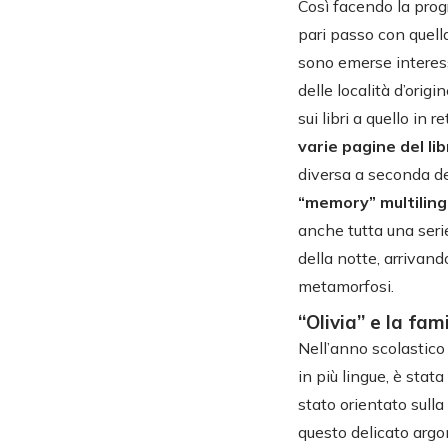
Così facendo la prog
pari passo con quella
sono emerse interessa
delle località d’orig
sui libri a quello in 
varie pagine del li
diversa a seconda d
“memory” multilin
anche tutta una serie
della notte, arrivand
metamorfosi.
“Olivia” e la fami
Nell’anno scolastico
in più lingue, è stat
stato orientato sulla
questo delicato argom