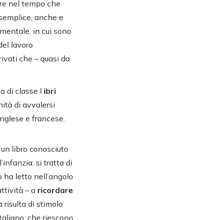
are nel tempo che
 semplice, anche e
imentale, in cui sono
del lavoro
rivati che – quasi da
a di classe l
ibri
ità di avvalersi
inglese e francese.
 un libro conosciuto
infanzia: si tratta di
o ha letto nell’angolo
ttività – a
ricordare
 risulta di stimolo
italiano, che riescono