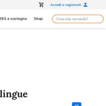
Accedi o registrati
BES e sostegno
Shop
 lingue