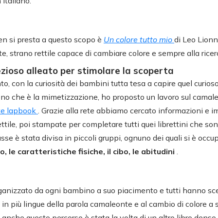
 italiano.
en si presta a questo scopo è
Un colore tutto mio
di Leo Lionn
, strano rettile capace di cambiare colore e sempre alla ricerc
rezioso alleato per stimolare la scoperta
to, con la curiosità dei bambini tutta tesa a capire quel curioso
no che è la mimetizzazione, ho proposto un lavoro sul camal
te lapbook
. Grazie alla rete abbiamo cercato informazioni e i
ettile, poi stampate per completare tutti quei librettini che son
lasse è stata divisa in piccoli gruppi, ognuno dei quali si è occu
o, le caratteristiche fisiche, il cibo, le abitudini
.
rganizzato da ogni bambino a suo piacimento e tutti hanno sce
e in più lingue della parola camaleonte e al cambio di colore a
nche questo percorso è stata la volta di un altro libro denso 