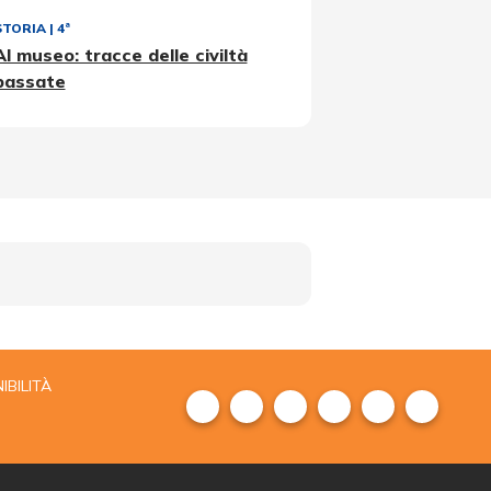
STORIA
|
4ª
Al museo: tracce delle civiltà
passate
IBILITÀ