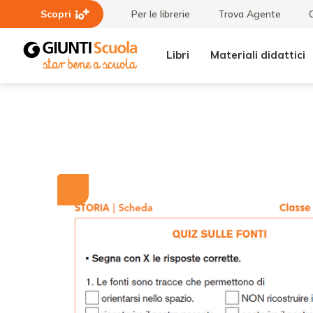
Scopri
Per le librerie
Trova Agente
Libri
Materiali didattici
Tutti i
Quiz
materiali
sulle
fonti