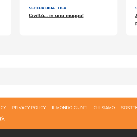
SCHEDA DIDATTICA
Civiltà... in una mappa!
ICY
PRIVACY POLICY
IL MONDO GIUNTI
CHI SIAMO
SOSTEN
TÀ