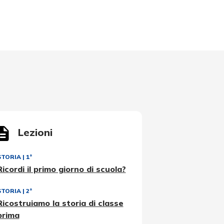
Lezioni
STORIA
|
1ª
Ricordi il primo giorno di scuola?
STORIA
|
2ª
Ricostruiamo la storia di classe
prima