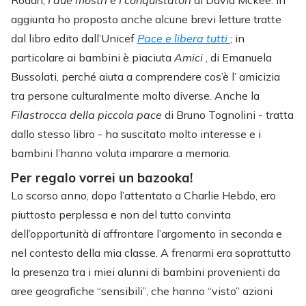
Rodari,
I due mostri
e
I conquistatori
di David Mckee. In
aggiunta ho proposto anche alcune brevi letture tratte
dal libro edito dall’Unicef
Pace e libera tutti
; in
particolare ai bambini è piaciuta
Amici
, di Emanuela
Bussolati, perché aiuta a comprendere cos’è l’ amicizia
tra persone culturalmente molto diverse. Anche la
Filastrocca della piccola pace
di Bruno Tognolini - tratta
dallo stesso libro - ha suscitato molto interesse e i
bambini l’hanno voluta imparare a memoria.
Per regalo vorrei un bazooka!
Lo scorso anno, dopo l’attentato a Charlie Hebdo, ero
piuttosto perplessa e non del tutto convinta
dell’opportunità di affrontare l’argomento in seconda e
nel contesto della mia classe. A frenarmi era soprattutto
la presenza tra i miei alunni di bambini provenienti da
aree geografiche “sensibili”, che hanno “visto” azioni