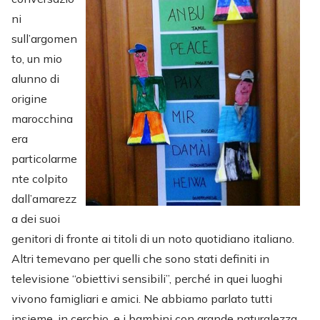
ni
sull’argomen
to, un mio
alunno di
origine
marocchina
era
particolarme
nte colpito
dall’amarezz
a dei suoi
genitori di fronte ai titoli di un noto quotidiano italiano.
Altri temevano per quelli che sono stati definiti in
televisione “obiettivi sensibili”, perché in quei luoghi
vivono famigliari e amici. Ne abbiamo parlato tutti
insieme, in cerchio, e i bambini con grande naturalezza