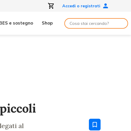
Accedi o registrati
BES e sostegno
Shop
piccoli
egati al