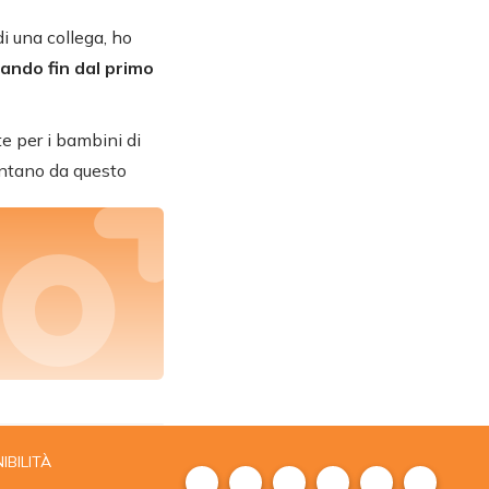
i una collega, ho
iando fin dal primo
te per i bambini di
lontano da questo
IBILITÀ