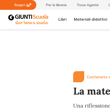
Scopri
Per le librerie
Trova Agente
Libri
Materiali didattici
Lezioni
La
e
matematica
Articoli
dei bambini
più piccoli
Contenuto r
La mate
Una riflession