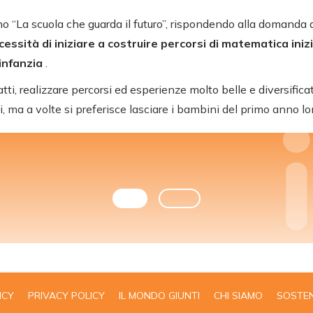
o “La scuola che guarda il futuro”, rispondendo alla domanda d
cessità di iniziare a costruire percorsi di matematica iniz
’infanzia
.
fatti, realizzare percorsi ed esperienze molto belle e diversifica
i, ma a volte si preferisce lasciare i bambini del primo anno 
ICY
PRIVACY POLICY
IL MONDO GIUNTI
CHI SIAMO
SOSTEN