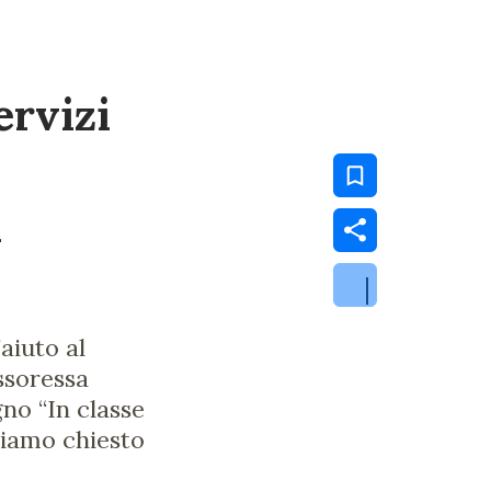
ervizi
a
aiuto al
ssoressa
no “In classe
biamo chiesto