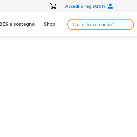
Accedi o registrati
BES e sostegno
Shop