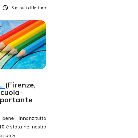
3
minuti di lettura
e…
(Firenze,
scuola-
mportante
bene innanzitutto
010
è stata nel nostro
sturbo S