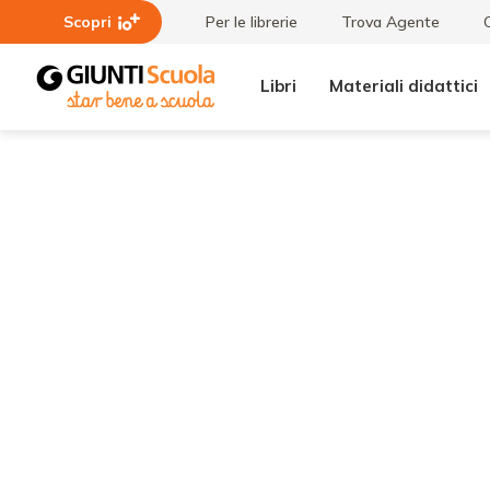
Scopri
Per le librerie
Trova Agente
Libri
Materiali didattici
Lezioni
La
e
collaborazione
Articoli
tra scuola e
servizi per
l’aiuto al
bambino con
DSA:
un’intervista
alla
Professoressa
Mammarella