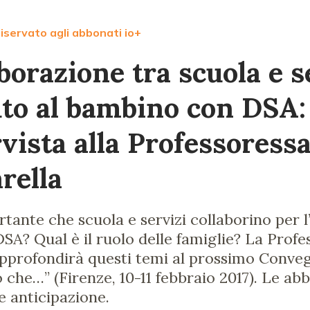
iservato agli abbonati io+
borazione tra scuola e s
iuto al bambino con DSA:
vista alla Professoress
ella
tante che scuola e servizi collaborino per l’
A? Qual è il ruolo delle famiglie? La Profe
profondirà questi temi al prossimo Conveg
che…” (Firenze, 10-11 febbraio 2017). Le ab
he anticipazione.