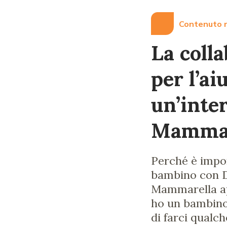
Contenuto r
La colla
per l’a
un’inter
Mammar
Perché è impor
bambino con DS
Mammarella ap
ho un bambino 
di farci qualc