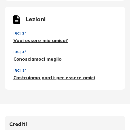
Lezioni
IRC
|
2ª
Vuoi essere mio amico?
IRC
|
4ª
Conosciamoci meglio
IRC
|
3ª
Costruiamo ponti: per essere amici
Crediti