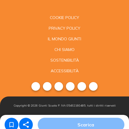
COOKIE POLICY
PRIVACY POLICY
IL MONDO GIUNTI
CHI SIAMO
SOSTENIBILITÀ
ACCESSIBILITÀ
Copyright ©
2026
Giunti Scuola P. IVA 05492160485, tutti i diritti riservati
Condizioni di
Gestisci i
Iscriviti alla
Scarica
vendita
cookie
newsletter