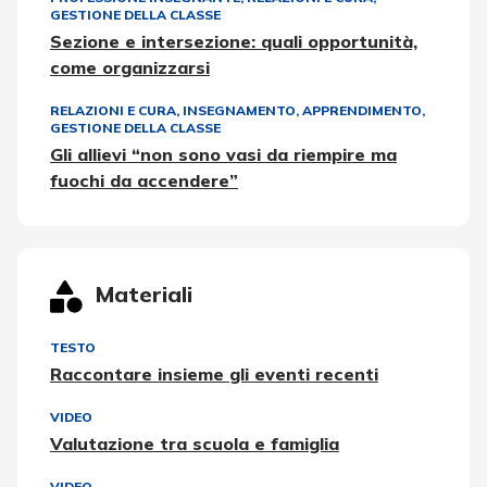
GESTIONE DELLA CLASSE
Sezione e intersezione: quali opportunità,
come organizzarsi
RELAZIONI E CURA
,
INSEGNAMENTO, APPRENDIMENTO
,
GESTIONE DELLA CLASSE
Gli allievi “non sono vasi da riempire ma
fuochi da accendere”
Materiali
TESTO
Raccontare insieme gli eventi recenti
VIDEO
Valutazione tra scuola e famiglia
VIDEO