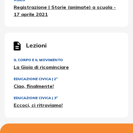
Registrazione | Storie (animate) a scuola -
17 aprile 2021
Lezioni
IL CORPO E IL MOVIMENTO
La Gioia di ricominciare
EDUCAZIONE CIVICA
|
2ª
Ciao, finalmente!
EDUCAZIONE CIVICA
|
3ª
Eccoci, ci ritroviamo!