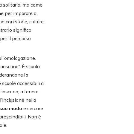
a solitaria, ma come
he per imparare a
 con storie, culture,
trario significa
per il percorso
all’omologazione.
 ciascuno”. È scuola
siderandone
la
e scuole accessibili a
 ciascuno, a tenere
l’inclusione nella
 suo modo
e cercare
prescindibili. Non è
ale.