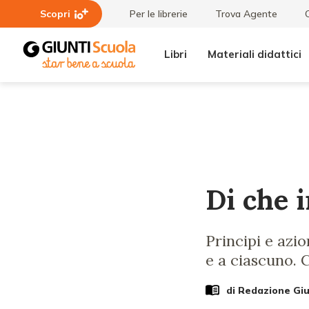
Scopri
Per le librerie
Trova Agente
Libri
Materiali didattici
Lezioni
Di che
e
inclusione
Articoli
sei?
Di che 
Principi e azio
e a ciascuno.
di Redazione Gi