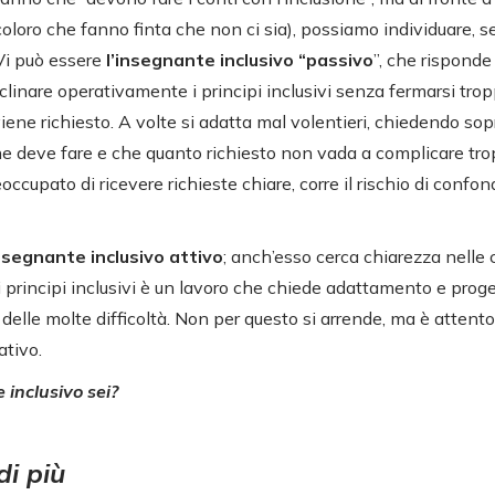
coloro che fanno finta che non ci sia), possiamo individuare, s
Vi può essere
l’insegnante inclusivo “passivo
”, che risponde
clinare operativamente i principi inclusivi senza fermarsi trop
viene richiesto. A volte si adatta mal volentieri, chiedendo sop
he deve fare e che quanto richiesto non vada a complicare tro
ccupato di ricevere richieste chiare, corre il rischio di confon
insegnante inclusivo attivo
; anch’esso cerca chiarezza nelle 
 principi inclusivi è un lavoro che chiede adattamento e proget
elle molte difficoltà. Non per questo si arrende, ma è attento,
ativo.
 inclusivo sei?
di più