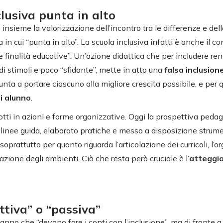
clusiva punta in alto
insieme la valorizzazione dell’incontro tra le differenze e della
in cui “punta in alto”. La scuola inclusiva infatti è anche il con
finalità educative”. Un’azione didattica che per includere ren
di stimoli e poco “sfidante”, mette in atto una
falsa inclusion
nta a portare ciascuno alla migliore crescita possibile, e per 
i alunno
.
otti in azioni e forme organizzative. Oggi la prospettiva pedag
 linee guida, elaborato pratiche e messo a disposizione strume
soprattutto per quanto riguarda l’articolazione dei curricoli, l’
razione degli ambienti. Ciò che resta però cruciale è l’
atteggi
ttiva” o “passiva”
sanno che “devono fare i conti con l’inclusione”, ma di fronte a