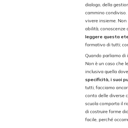
dialogo, della gesti
cammino condiviso. 
vivere insieme. Non 
abilità, conoscenze d
leggere questa et
formativo di tutti; c
Quando parliamo di i
Non è un caso che l
inclusiva quella dov
specificità, i suoi p
tutti, facciamo ancor
conto delle diverse c
scuola comporta il r
di costruire forme di
facile, perché occorr