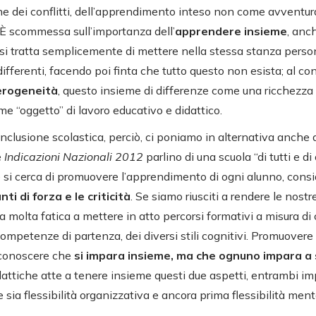
one dei conflitti, dell’apprendimento inteso non come avventur
È scommessa sull’importanza dell’
apprendere insieme
, anc
si tratta semplicemente di mettere nella stessa stanza persone
ifferenti, facendo poi finta che tutto questo non esista; al con
erogeneità
, questo insieme di differenze come una ricchezza 
ome “oggetto” di lavoro educativo e didattico.
nclusione scolastica, perciò, ci poniamo in alternativa anche 
e
Indicazioni Nazionali 2012
parlino di una scuola “di tutti e di
e si cerca di promuovere l’apprendimento di ogni alunno, con
unti di forza e le criticità
. Se siamo riusciti a rendere le nostr
a molta fatica a mettere in atto percorsi formativi a misura di
ompetenze di partenza, dei diversi stili cognitivi. Promuovere 
iconoscere che
si impara insieme, ma che ognuno impara a
dattiche atte a tenere insieme questi due aspetti, entrambi im
e sia flessibilità organizzativa e ancora prima flessibilità ment