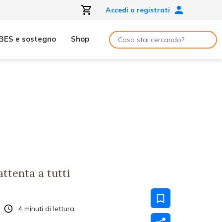
Accedi o registrati
BES e sostegno
Shop
attenta a tutti
4
minuti di lettura