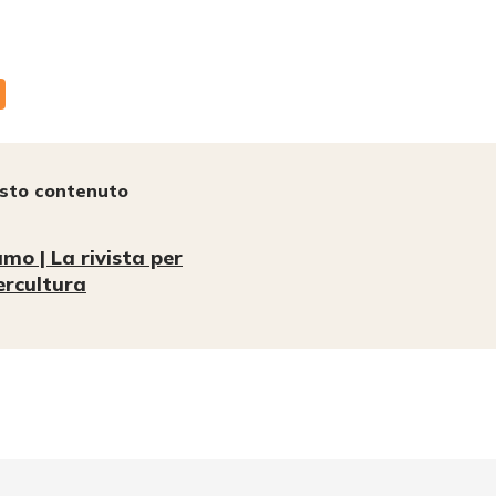
esto contenuto
mo | La rivista per
tercultura