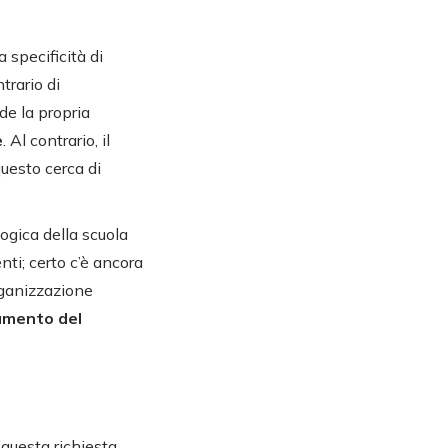
 specificità di
trario di
de la propria
e
. Al contrario, il
questo cerca di
ogica della scuola
nti; certo c’è ancora
organizzazione
amento del
 questa richiesta