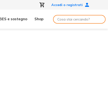
Accedi o registrati
BES e sostegno
Shop