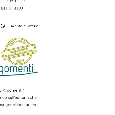
 25 e il 26
ini e uno
1
minuto di lettura
"LG Argomenti"
endo sull’editoria che
, insegnanti ma anche