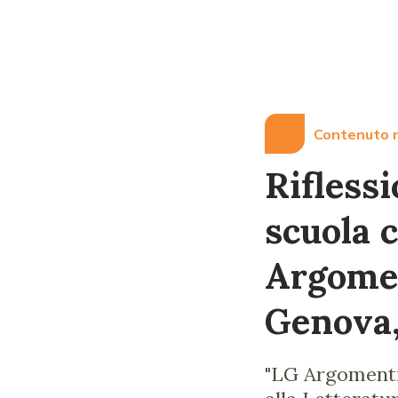
Genova, il
25 e il 26
settembre
Contenuto r
Riflessi
scuola c
Argomen
Genova, 
"LG Argomenti"