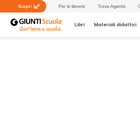
Scopri
Per le librerie
Trova Agente
Libri
Materiali didattici
Lezioni
Riflessioni
e
e
Articoli
laboratori
sul libro e
la scuola
che verrà:
la rivista
LG
Argomenti
festeggia
i suoi 50
anni a