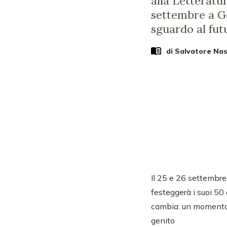
alla Letteratur
settembre a Ge
sguardo al futu
di
Salvatore Nas
Il 25 e 26 settembre
festeggerà i suoi 5
cambia: un momento d
genito