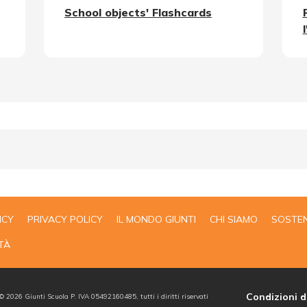
School objects' Flashcards
ICY
PRIVACY POLICY
IL MONDO GIUNTI
CHI SIAMO
SOSTEN
TÀ
Condizioni d
 ©
2026
Giunti Scuola P. IVA 05492160485, tutti i diritti riservati