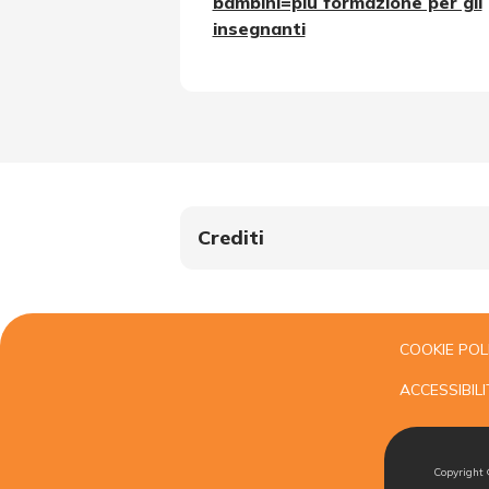
bambini=più formazione per gli
insegnanti
Crediti
COOKIE POL
ACCESSIBILI
Copyright