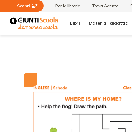
Scopri
Per le librerie
Trova Agente
Libri
Materiali didattici
Tutti i
Where
materiali
is my
home?