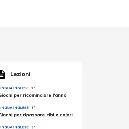
Lezioni
LINGUA INGLESE
|
2ª
Giochi per ricominciare l'anno
LINGUA INGLESE
|
3ª
Giochi per ripassare cibi e colori
LINGUA INGLESE
|
5ª