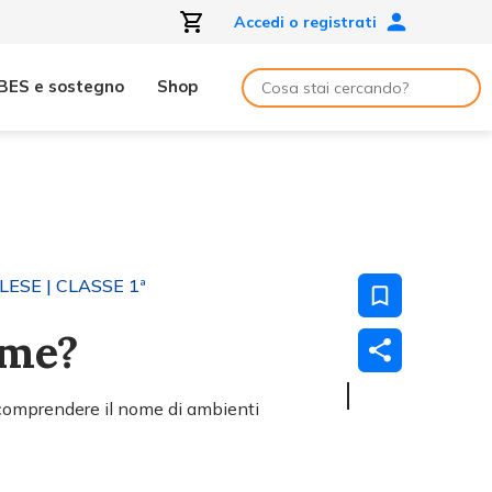
Accedi o registrati
BES e sostegno
Shop
GLESE
| CLASSE 1ª
ome?
comprendere il nome di ambienti