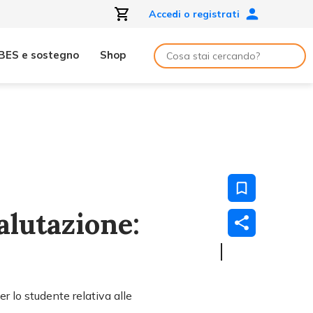
Accedi o registrati
BES e sostegno
Shop
alutazione:
r lo studente relativa alle