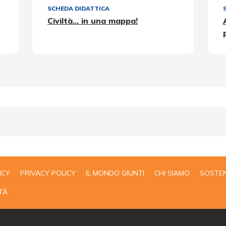
SCHEDA DIDATTICA
Civiltà... in una mappa!
ICY
PRIVACY POLICY
IL MONDO GIUNTI
CHI SIAMO
SOSTEN
TÀ