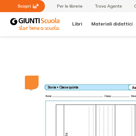
Scopri
Per le librerie
Trova Agente
Libri
Materiali didattici
Tutti i
Schede di
materiali
autovalutazione:
Storia, classe 5