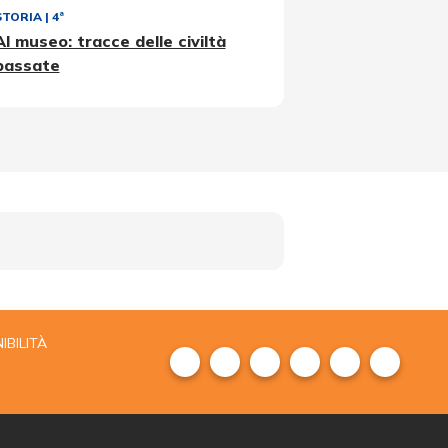
STORIA
|
4ª
Al museo: tracce delle civiltà
passate
IBILITÀ