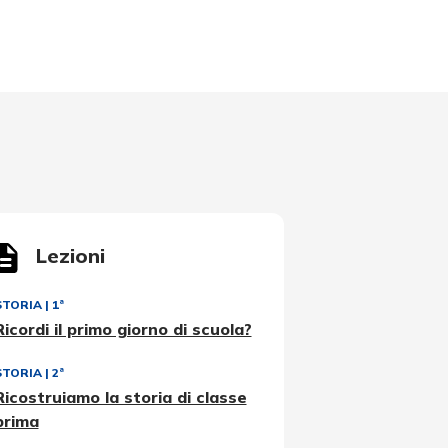
Lezioni
STORIA
|
1ª
Ricordi il primo giorno di scuola?
STORIA
|
2ª
Ricostruiamo la storia di classe
prima