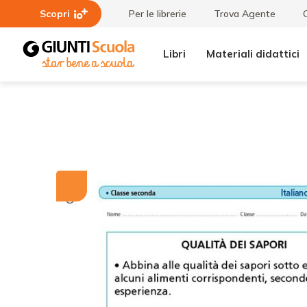
Scopri
Per le librerie
Trova Agente
Libri
Materiali didattici
Tutti i
Qualità
materiali
dei
sapori