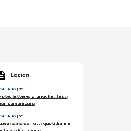
Lezioni
ITALIANO
|
3ª
Note, lettere, cronache: testi
per comunicare
ITALIANO
|
5ª
Lavoriamo su fatti quotidiani e
articoli di cronaca