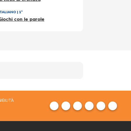
ITALIANO
|
1ª
Giochi con le parole
IBILITÀ