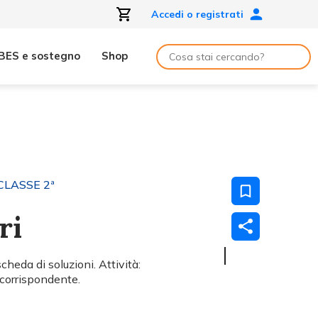
Accedi o registrati
BES e sostegno
Shop
CLASSE 2ª
ri
heda di soluzioni. Attività:
 corrispondente.