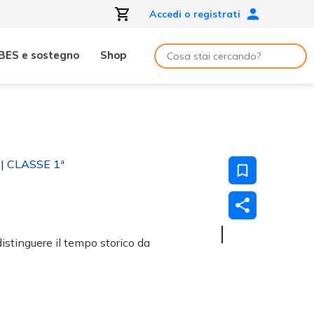
Accedi o registrati
BES e sostegno
Shop
| CLASSE 1ª
istinguere il tempo storico da