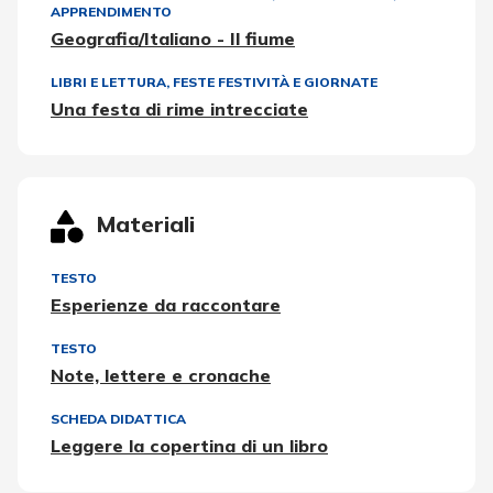
APPRENDIMENTO
Geografia/Italiano - Il fiume
LIBRI E LETTURA
,
FESTE FESTIVITÀ E GIORNATE
Una festa di rime intrecciate
Materiali
TESTO
Esperienze da raccontare
TESTO
Note, lettere e cronache
SCHEDA DIDATTICA
Leggere la copertina di un libro