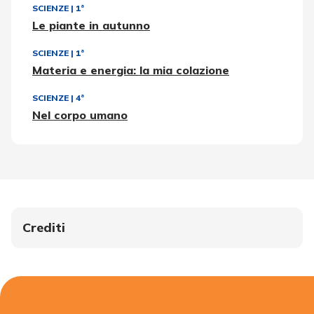
SCIENZE
|
1ª
Le piante in autunno
SCIENZE
|
1ª
Materia e energia: la mia colazione
SCIENZE
|
4ª
Nel corpo umano
Crediti