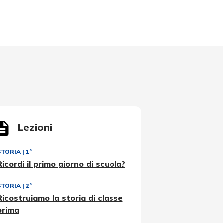
Lezioni
STORIA
|
1ª
Ricordi il primo giorno di scuola?
STORIA
|
2ª
Ricostruiamo la storia di classe
prima