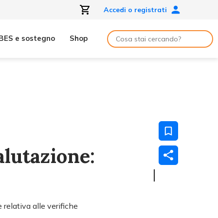
Accedi o registrati
BES e sostegno
Shop
alutazione:
 relativa alle verifiche