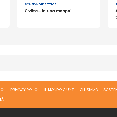
SCHEDA DIDATTICA
Civiltà... in una mappa!
ICY
PRIVACY POLICY
IL MONDO GIUNTI
CHI SIAMO
SOSTEN
TÀ