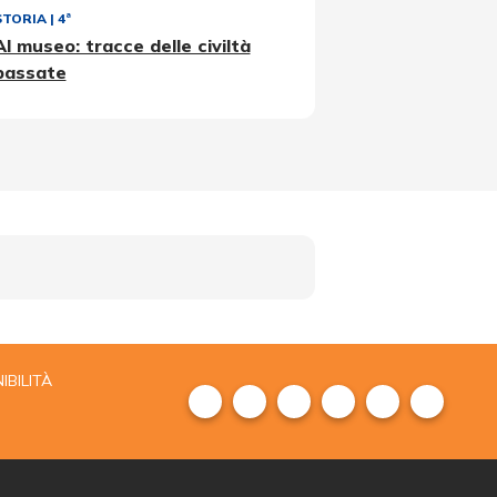
STORIA
|
4ª
Al museo: tracce delle civiltà
passate
IBILITÀ