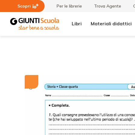
Scopri
Per le librerie
Trova Agente
Libri
Materiali didattici
Tutti i
Griglia di
materiali
autovalutazione:
Storia, classe 4