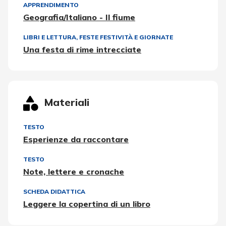
APPRENDIMENTO
Geografia/Italiano - Il fiume
LIBRI E LETTURA
,
FESTE FESTIVITÀ E GIORNATE
Una festa di rime intrecciate
Materiali
TESTO
Esperienze da raccontare
TESTO
Note, lettere e cronache
SCHEDA DIDATTICA
Leggere la copertina di un libro