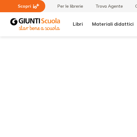
Scopri
Per le librerie
Trova Agente
Libri
Materiali didattici
Tutti i
Caccia al
materiali
nascondiglio
- Regole del
gioco