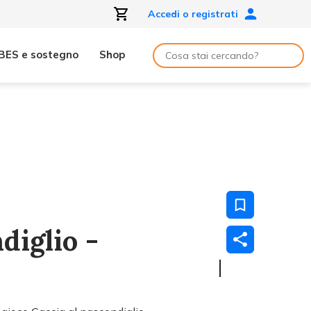
Accedi o registrati
BES e sostegno
Shop
diglio -