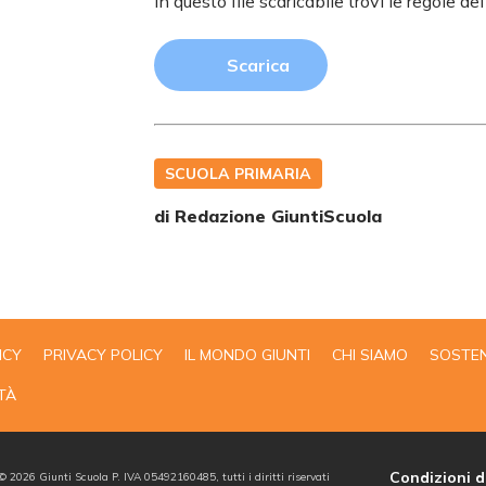
In questo file scaricabile trovi le regole d
Scarica
SCUOLA PRIMARIA
di Redazione GiuntiScuola
ICY
PRIVACY POLICY
IL MONDO GIUNTI
CHI SIAMO
SOSTEN
TÀ
Condizioni d
 ©
2026
Giunti Scuola P. IVA 05492160485, tutti i diritti riservati